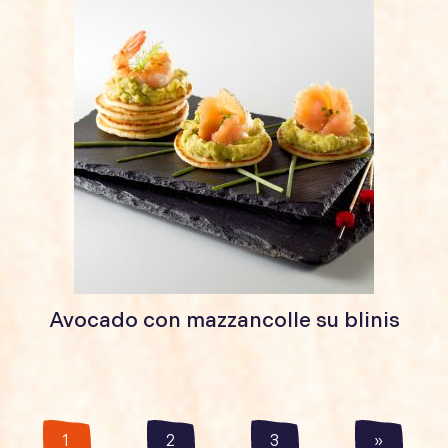
Avocado con mazzancolle su blinis
Paginazione
1
2
3
»