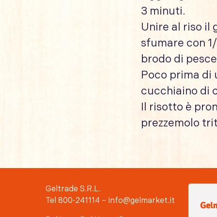
3 minuti.
Unire al riso i
sfumare con 1/2
brodo di pesce 
Poco prima di 
cucchiaino di 
Il risotto è pr
prezzemolo trit
Geltrade S.R.L.
Tel 800-241114 – info@gelmarket.it