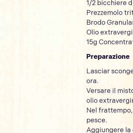
1/2 bicchiere d
Prezzemolo tri
Brodo Granula
Olio extraverg
15g Concentra
Preparazione
Lasciar scongel
ora.
Versare il mist
olio extravergi
Nel frattempo, 
pesce.
Aggiungere la q