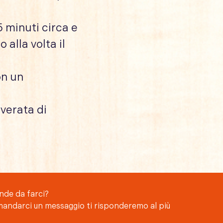
5 minuti circa e
alla volta il
on un
lverata di
nde da farci?
mandarci un messaggio ti risponderemo al più